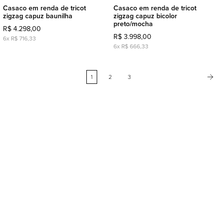
Casaco em renda de tricot
Casaco em renda de tricot
zigzag capuz baunilha
zigzag capuz bicolor
preto/mocha
R$ 4.298,00
R$ 3.998,00
6x R$ 716,33
6x R$ 666,33
1
2
3