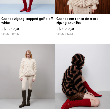
Casaco zigzag cropped golão off
Casaco em renda de tricot
white
zigzag baunilha
R$ 3.898,00
R$ 4.298,00
6x R$ 649,66
6x R$ 716,33