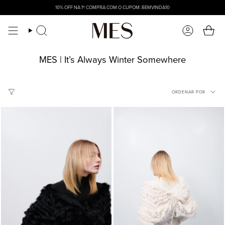
10% OFF NA 1ª COMPRA COM O CUPOM: BEMVINDA10
Pesquisar
Conta
MES | It’s Always Winter Somewhere
ORDENAR
ORDENAR POR
POR