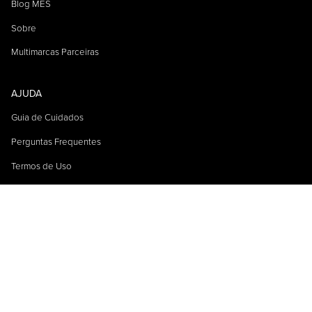
Blog MES
Sobre
Multimarcas Parceiras
AJUDA
Guia de Cuidados
Perguntas Frequentes
Termos de Uso
Trocas e Devoluções
SOCIAL
Instagram
© 2026. J K PELES E CONFECCOES LTDA. Todos os direitos
reservados.
CNPJ: 91.389.072/0001-28 | Av. Germania, 136 - Vila Germania - Rio Grande do Sul - 95150-000