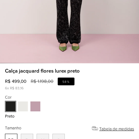
Calça jacquard flores lurex preto
R$ 499,00
R$ 1.198,00
58%
6x R$ 83,16
Cor
p
r
preto
Off
rosé
Preto
e
white
t
o
Tamanho
Tabela de medidas
T