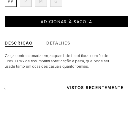
PP
P
M
G
a
m
a
n
ADICIONAR À SACOLA
h
o
DESCRIÇÃO
DETALHES
Calça confeccionada em jacquard de tricot floral com fio de
lurex. O mix de fios imprimi sofisticação a peça, que pode ser
usada tanto em ocasiões casuais quanto formais.
VISTOS RECENTEMENTE